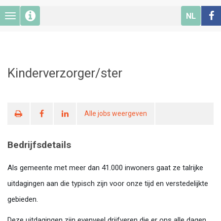
NL
Toggle navigation
Ga naar hoofdinhoud
Kinderverzorger/ster
Alle jobs weergeven
Print
Bedrijfsdetails
Als gemeente met meer dan 41.000 inwoners gaat ze talrijke
uitdagingen aan die typisch zijn voor onze tijd en verstedelijkte
gebieden.
Deze uitdagingen zijn evenveel drijfveren die er ons alle dagen