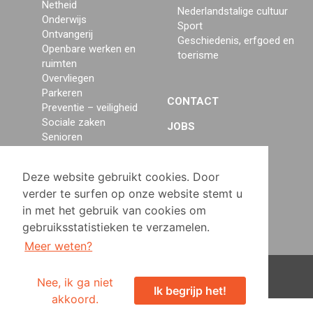
Netheid
Nederlandstalige cultuur
Onderwijs
Sport
Ontvangerij
Geschiedenis, erfgoed en
Openbare werken en
toerisme
ruimten
Overvliegen
Parkeren
CONTACT
Preventie – veiligheid
Sociale zaken
JOBS
Senioren
Stedenbouw
TRANSPARANTIE
Verbroederingen
Deze website gebruikt cookies. Door
Vroegste kinderjaren
verder te surfen op onze website stemt u
Werkgelegenheid
in met het gebruik van cookies om
gebruiksstatistieken te verzamelen.
Meer weten?
© Sint-Pieters-Woluwe 2024 -
Disclaimer
Nee, ik ga niet
Ik begrijp het!
akkoord.