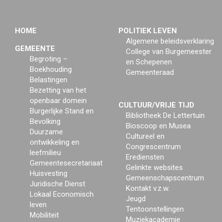
HOME
POLITIEK LEVEN
Algemene beleidsverklaring
GEMEENTE
College van Burgemeester
Begroting –
en Schepenen
Boekhouding
Gemeenteraad
Belastingen
Bezetting van het
openbaar domein
CULTUUR/VRIJE TIJD
Burgerlijke Stand en
Bibliotheek De Lettertuin
Bevolking
Bioscoop en Musea
Duurzame
Cultureel en
ontwikkeling en
Congrescentrum
leefmilieu
Erediensten
Gemeentesecretariaat
Gelinkte websites
Huisvesting
Gemeenschapscentrum
Juridische Dienst
Kontakt v.z.w.
Lokaal Economisch
Jeugd
leven
Tentoonstellingen
Mobiliteit
Muziekacademie