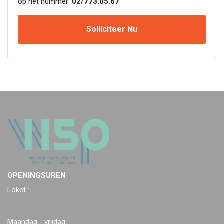
op het nummer:
02/773.05.67
Solliciteer Nu
OPENINGSUREN
Loket :
Maandag - vrijdag